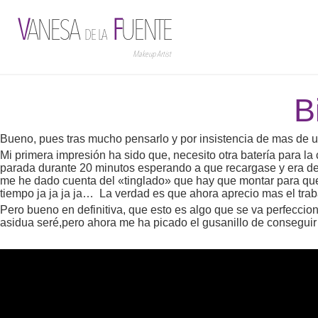
V
ANESA
F
UENTE
DE LA
Makeup Artist
B
Bueno, pues tras mucho pensarlo y por insistencia de mas de u
Mi primera impresión ha sido que, necesito otra batería para l
parada durante 20 minutos esperando a que recargase y era de 
me he dado cuenta del «tinglado» que hay que montar para que
tiempo ja ja ja ja… La verdad es que ahora aprecio mas el trabaj
Pero bueno en definitiva, que esto es algo que se va perfecc
asidua seré,pero ahora me ha picado el gusanillo de conseguir