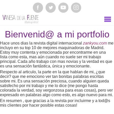
V
ANESA
F
UENTE
DE LA
Makeup Artist
Bienvenid@ a mi portfolio
Hace unos dias la revista digital internacional
zankyou.com
me
incluyo en su top 10 de mejores maquinadoras de Madrid.
Estoy muy contenta y emocionada por encontrarme en una
lista como esta, mas aún cuando no suele ser mi trabajo
principal. Cada año trabajo con mas novias y la verdad es que
es una sensación fantástica, única y emocionante.
Respecto al articulo, la parte en la que hablan de mi, ¿que
decir? que me emociono ver tan bonitas palabras escritas
sobre mi. Es una sensación preciosa, cuando alguien queda
satisfecho por mi trabajo y me lo dice (me pongo hasta
colorada la verdad, soy vergonzosa para esas cosas), pero ver
expresado en palabras algo como esto, es algo nuevo para mi.
En resumen , que gracias a la revista por incluirme y a tod@s
mis clientes por hacer posible estas cosas!