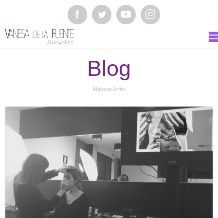
V
ANESA
F
UENTE
DE LA
Makeup Artist
Blog
Makeup Artist