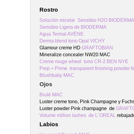
Rostro
Solución micelar Sensibio H2O BIODERM
Sensibio Ligera de BIODERMA
Agua Termal AVÈNE
Derma blend tono Opal VICHY
Glamour creme
HD
GRAFTOBIAN
Mineralize concealer NW20 MAC
Creme rouge wheel tono CR-2 BEN NYE
Prep + Prime transparent finishing powder
Blushbaby MAC
Ojos
Brulé MAC
Luster creme tono, Pink Champagne y Fuchs
Luster powder Pink champagne de
GRAFT
Volume million lashes de L´OREAL
rebajad
Labios