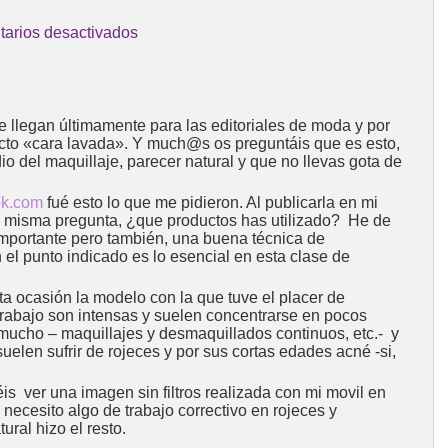
arios desactivados
 llegan últimamente para las editoriales de moda y por
fecto «cara lavada». Y much@s os preguntáis que es esto,
 del maquillaje, parecer natural y que no llevas gota de
ok.com
fué esto lo que me pidieron. Al publicarla en mi
 la misma pregunta, ¿que productos has utilizado? He de
importante pero también, una buena técnica de
 el punto indicado es lo esencial en esta clase de
ta ocasión la modelo con la que tuve el placer de
trabajo son intensas y suelen concentrarse en pocos
r mucho – maquillajes y desmaquillados continuos, etc.- y
uelen sufrir de rojeces y por sus cortas edades acné -si,
is ver una imagen sin filtros realizada con mi movil en
l, necesito algo de trabajo correctivo en rojeces y
ral hizo el resto.