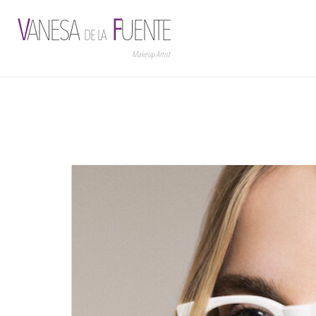
V
ANESA
F
UENTE
DE LA
Makeup Artist