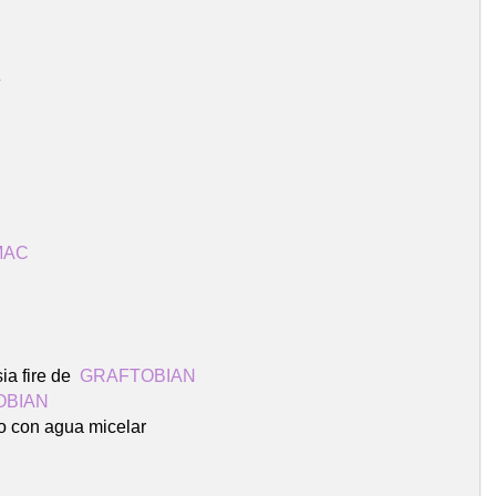
A
 MAC
ia fire de
GRAFTOBIAN
OBIAN
o con agua micelar