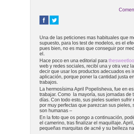
Coment
Una de las peticiones mas habituales que me
supuesto, para los test de modelos, es el e
pues bien, no es mas que conseguir por medio
el.
Hace poco en una editorial para
thesweetlo
web y redes sociales, recibí una y otra vez
decir que usar los productos adecuados es 
aplicación, porque poner la cantidad justa en
trabajos.
La hermosísima April Popelisheva, fue en es
trabajar. Como la mayoría, sus jornadas de 
días. Con todo esto, sus pieles suelen sufri
por muy perfectas que parezcan sus pieles, s
son humanas –
En la foto que os pongo a continuación, podé
el camerino, tras finalizar el maquillaje. Apri
pequeñas marquitas de acné y su belleza natu