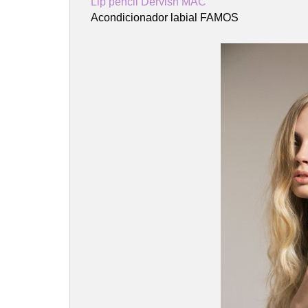
Lip pencil Dervish MAC
Acondicionador labial FAMOS